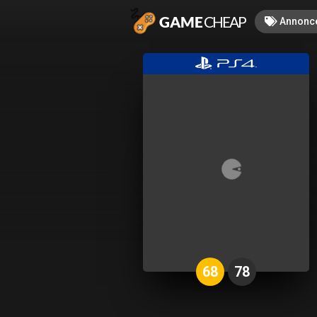
Annonc
68
78