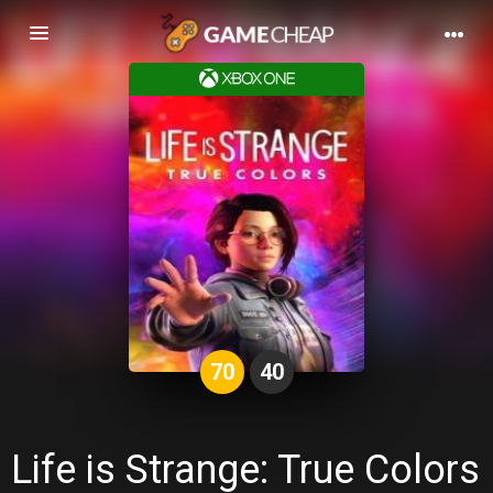
Basculer
la
navigation
70
40
Life is Strange: True Colors