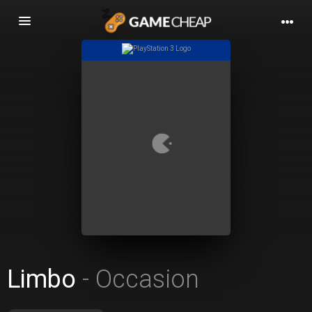
Basculer
la
navigation
Limbo
- Occasion