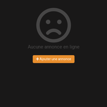
Aucune annonce en ligne
Ajouter une annonce