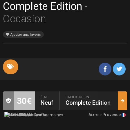
Complete Edition
-
Occasion
Ajouter aux favoris
ÉTAT
LIMITED EDITION
30€
Neuf
Complete Edition
Aix-en-Provence
MetalNight
il y a 2 semaines