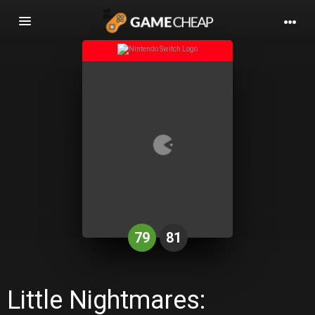
Basculer
la
navigation
79
81
Little Nightmares: