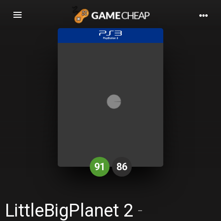
Basculer
la
navigation
91
86
LittleBigPlanet 2
-