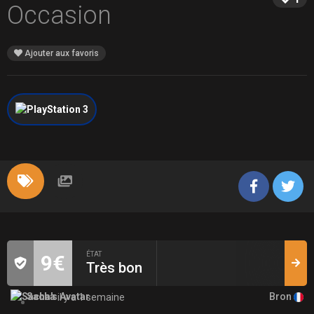
Occasion
Ajouter aux favoris
ÉTAT
9€
Très bon
Bron
Sacha
il y a 1 semaine