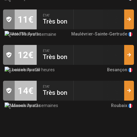
ÉTAT
11€
Très bon
Maulévrier-Sainte-Gertrude
Anto76
il y a 1 semaine
ÉTAT
12€
Très bon
Besançon
Louise
il y a 20 heures
ÉTAT
14€
Très bon
Roubaix
Manon
il y a 2 semaines