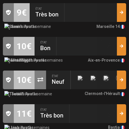
ÉTAT
9€
Très bon
Marseille 14
Samir
il y a 1 semaine
ÉTAT
10€
Bon
Aix-en-Provence
MetalNight
il y a 4 semaines
ÉTAT
10€
Neuf
Clermont-l'Hérault
Toutaf
il y a 1 semaine
ÉTAT
11€
Très bon
Bastia
Lina
il y a 3 semaines