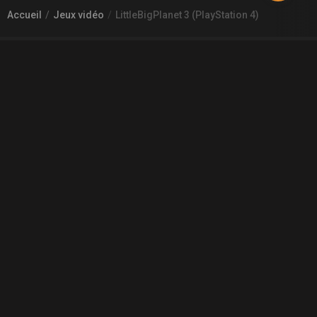
Accueil
Jeux vidéo
LittleBigPlanet 3 (PlayStation 4)
À PROPOS DE GAMECHEAP
Qui sommes nous?
Aide
Contact
INFORMATIONS LÉGALES
Mentions légales et CGU
CGV
Règles de diffusion
Confidentialité
COMMUNAUTÉ
L'actualité des jeux vidéo