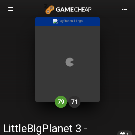
Basculer
la
navigation
79
71
LittleBigPlanet 3
-
1