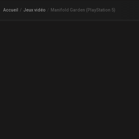
Accueil
Jeux vidéo
Manifold Garden (PlayStation 5)
À PROPOS DE GAMECHEAP
Qui sommes nous?
Aide
Contact
INFORMATIONS LÉGALES
Mentions légales et CGU
CGV
Règles de diffusion
Confidentialité
COMMUNAUTÉ
L'actualité des jeux vidéo