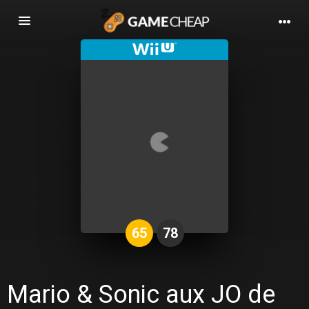
Basculer
la
navigation
65
78
Mario & Sonic aux JO de