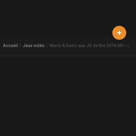
Accueil
Jeux vidéo
Mario & Sonic aux JO de Rio 2016 (Wii U)
À PROPOS DE GAMECHEAP
Qui sommes nous?
Aide
Contact
INFORMATIONS LÉGALES
Mentions légales et CGU
CGV
Règles de diffusion
Confidentialité