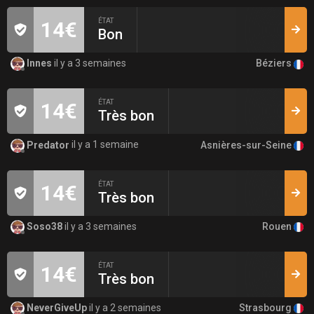
ÉTAT
14€
Bon
Béziers
Innes
il y a 3 semaines
ÉTAT
14€
Très bon
Asnières-sur-Seine
Predator
il y a 1 semaine
ÉTAT
14€
Très bon
Rouen
Soso38
il y a 3 semaines
ÉTAT
14€
Très bon
Strasbourg
NeverGiveUp
il y a 2 semaines