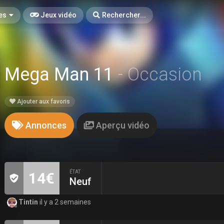
es
Jeux vidéo
Rechercher...
Mega Man 11
- Occasion
Ajouter aux favoris
Annonces
Aperçu vidéo
ÉTAT
14€
Neuf
Tintin
il y a 2 semaines