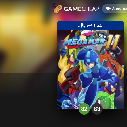
Annonc
82
83