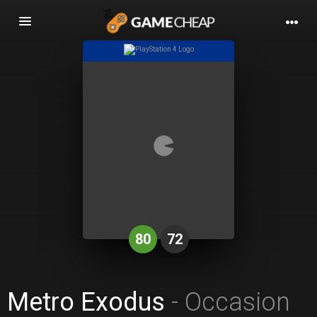
Basculer
la
navigation
80
72
Metro Exodus
- Occasion