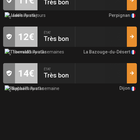
11€
Très bon
Perpignan
Jade
il y a 6 jours
ÉTAT
12€
Très bon
La Bazouge-du-Désert
Thorvald
il y a 3 semaines
ÉTAT
14€
Très bon
Dijon
Raphaël
il y a 1 semaine