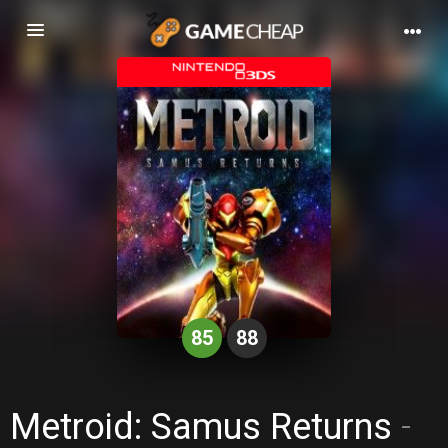
Basculer
la
navigation
85
88
Metroid: Samus Returns
-