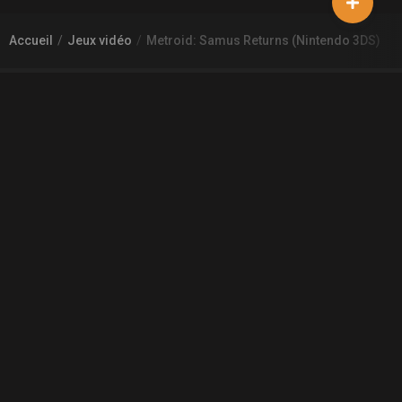
Accueil
Jeux vidéo
Metroid: Samus Returns (Nintendo 3DS)
À PROPOS DE GAMECHEAP
Qui sommes nous?
Aide
Contact
INFORMATIONS LÉGALES
Mentions légales et CGU
CGV
Règles de diffusion
Confidentialité
COMMUNAUTÉ
L'actualité des jeux vidéo