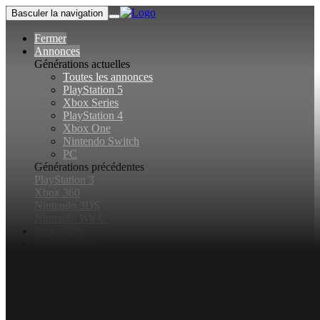
Basculer la navigation
Fermer
Annonces
Générations actuelles
Toutes les annonces
PlayStation 5
Xbox Series
PlayStation 4
Xbox One
Nintendo Switch
PC
Générations précédentes
PlayStation 3
Xbox 360
Nintendo 3DS
Nintendo Wii U
Jeux vidéo
Rechercher...
Basculer la recherche
Connexion