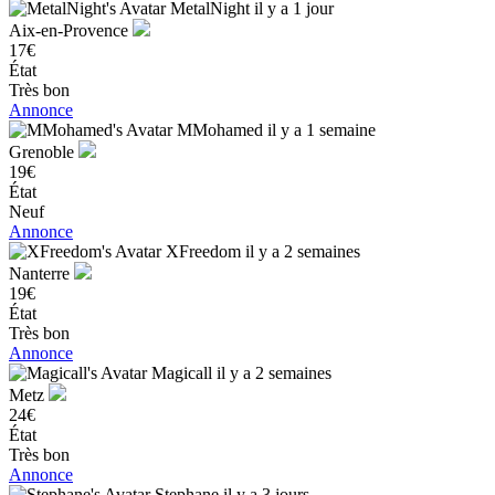
MetalNight
il y a 1 jour
Aix-en-Provence
17€
État
Très bon
Annonce
MMohamed
il y a 1 semaine
Grenoble
19€
État
Neuf
Annonce
XFreedom
il y a 2 semaines
Nanterre
19€
État
Très bon
Annonce
Magicall
il y a 2 semaines
Metz
24€
État
Très bon
Annonce
Stephane
il y a 3 jours