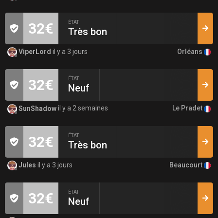
ÉTAT
32€
Très bon
Orléans
ViperLord
il y a 3 jours
ÉTAT
32€
Neuf
Le Pradet
SunShadow
il y a 2 semaines
ÉTAT
32€
Très bon
Beaucourt
Jules
il y a 3 jours
ÉTAT
32€
Neuf