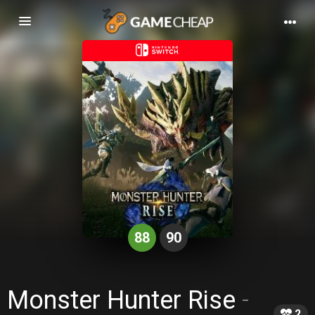
Basculer
la
navigation
88
90
Monster Hunter Rise
-
2