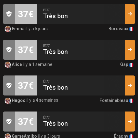
ÉTAT
37€
Très bon
Bordeaux
Emma
il y a 5 jours
ÉTAT
37€
Très bon
Gap
Alice
il y a 1 semaine
ÉTAT
37€
Très bon
Fontainebleau
Hugoo
il y a 4 semaines
ÉTAT
37€
Très bon
Éragny
GameAmibo
il y a 3 jours