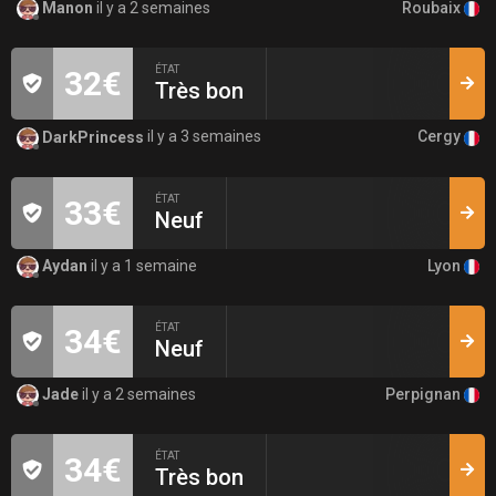
Roubaix
Manon
il y a 2 semaines
ÉTAT
32€
Très bon
Cergy
DarkPrincess
il y a 3 semaines
ÉTAT
33€
Neuf
Lyon
Aydan
il y a 1 semaine
ÉTAT
34€
Neuf
Perpignan
Jade
il y a 2 semaines
ÉTAT
34€
Très bon