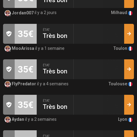
Très bon
Milhaud
Jordan007
il y a 2 jours
ÉTAT
35€
Très bon
Toulon
MooArissa
il y a 1 semaine
ÉTAT
35€
Très bon
Toulouse
FlyPredator
il y a 4 semaines
ÉTAT
35€
Très bon
Lyon
Aydan
il y a 2 semaines
ÉTAT