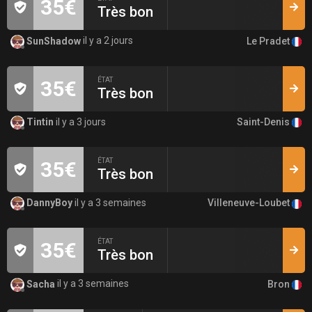
35€
Très bon
Le Pradet
SunShadow
il y a 2 jours
ÉTAT
35€
Très bon
Saint-Denis
Tintin
il y a 3 jours
ÉTAT
35€
Très bon
Villeneuve-Loubet
DannyBoy
il y a 3 semaines
ÉTAT
35€
Très bon
Bron
Sacha
il y a 3 semaines