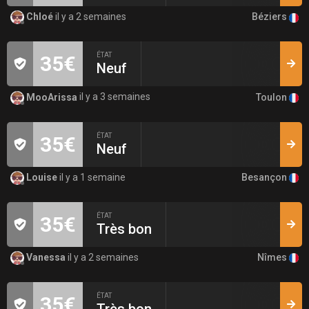
Béziers
Chloé
il y a 2 semaines
ÉTAT
35€
Neuf
Toulon
MooArissa
il y a 3 semaines
ÉTAT
35€
Neuf
Besançon
Louise
il y a 1 semaine
ÉTAT
35€
Très bon
Nîmes
Vanessa
il y a 2 semaines
ÉTAT
35€