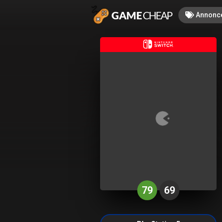
Annonc
79
69