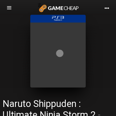
Basculer
la
navigation
Naruto Shippuden :
Ultimate Ninja Storm 2
-