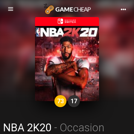
Basculer
la
navigation
73
17
NBA 2K20
- Occasion