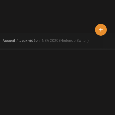
Accueil
Jeux vidéo
NBA 2K20 (Nintendo Switch)
À PROPOS DE GAMECHEAP
Qui sommes nous?
Aide
Contact
INFORMATIONS LÉGALES
Mentions légales et CGU
CGV
Règles de diffusion
Confidentialité