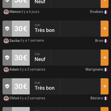
Neuf
Roubaix
Manon
il y a 6 jours
ÉTAT
30€
Très bon
Bron
Sacha
il y a 1 semaine
ÉTAT
30€
Neuf
Marignane
Adam
il y a 3 semaines
ÉTAT
30€
Très bon
Béziers
Chloé
il y a 2 semaines