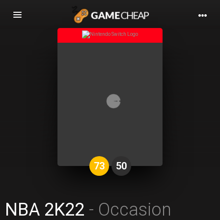
Basculer
la
navigation
73
50
NBA 2K22
- Occasion