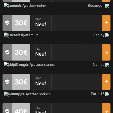
Besançon
Louise
il y a 1 semaine
ÉTAT
30€
Neuf
Saclay
Lucas
il y a 2 jours
ÉTAT
30€
Neuf
Nantes
MajOmega
il y a 2 semaines
ÉTAT
30€
Neuf
Paris 15
Kenny_G
il y a 2 semaines
ÉTAT
40€
Neuf