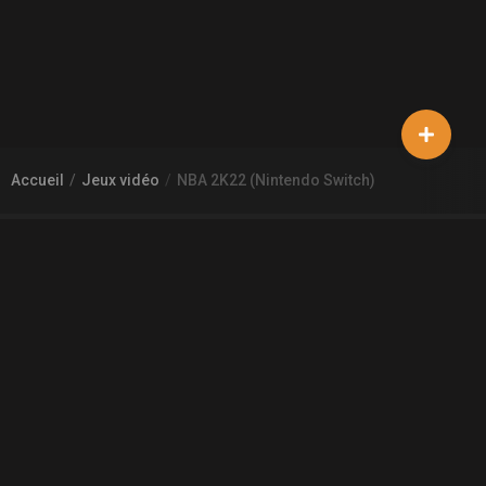
Accueil
Jeux vidéo
NBA 2K22 (Nintendo Switch)
À PROPOS DE GAMECHEAP
Qui sommes nous?
Aide
Contact
INFORMATIONS LÉGALES
Mentions légales et CGU
CGV