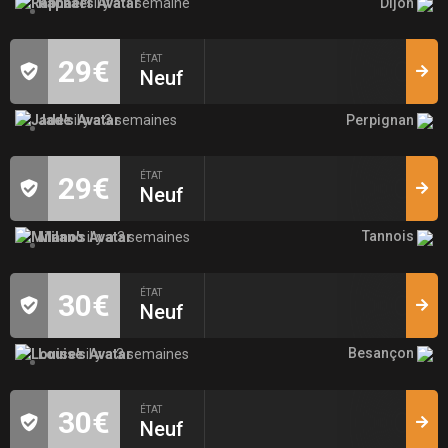
Dijon
Raphaël
il y a 1 semaine
ÉTAT
29€
Neuf
Perpignan
Jade
il y a 3 semaines
ÉTAT
29€
Neuf
Tannois
Milano
il y a 3 semaines
ÉTAT
30€
Neuf
Besançon
Louise
il y a 3 semaines
ÉTAT
30€
Neuf