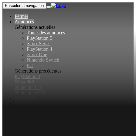
Basculer la navigation
Fermer
Annonces
Générations actuelles
Toutes les annonces
PlayStation 5
Xbox Series
PlayStation 4
Xbox One
Nintendo Switch
PC
Générations précédentes
PlayStation 3
Xbox 360
Nintendo 3DS
Nintendo Wii U
Jeux vidéo
Rechercher...
Basculer la recherche
Connexion