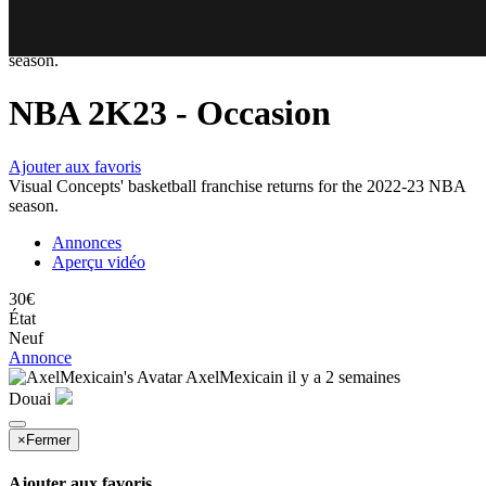
Visual Concepts' basketball franchise returns for the 2022-23 NBA
season.
NBA 2K23
- Occasion
Ajouter aux favoris
Visual Concepts' basketball franchise returns for the 2022-23 NBA
season.
Annonces
Aperçu vidéo
30€
État
Neuf
Annonce
AxelMexicain
il y a 2 semaines
Douai
×
Fermer
Ajouter aux favoris