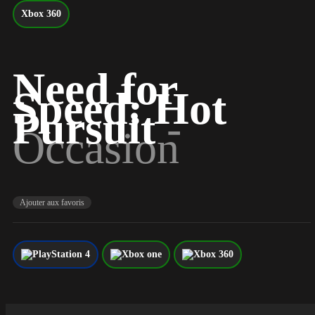
Xbox 360
Need for
Speed: Hot
Pursuit
-
Occasion
Ajouter aux favoris