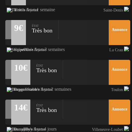
il y a 1 semaine
Tintin
Saint-Denis
9€
ÉTAT
Très bon
Annonce
il y a 3 semaines
SniperOne
La Crau
10€
ÉTAT
Très bon
Annonce
il y a 2 semaines
DragonStealer
Toulon
14€
ÉTAT
Très bon
Annonce
il y a 4 jours
DannyBoy
Villeneuve-Loubet