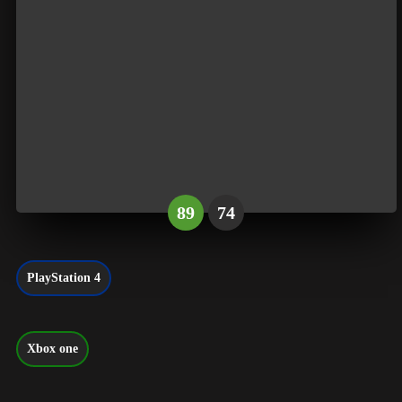
89
74
PlayStation 4
Xbox one