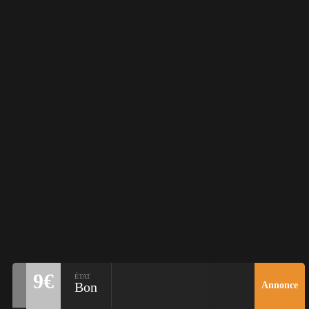
9€
ÉTAT
Bon
Annonce