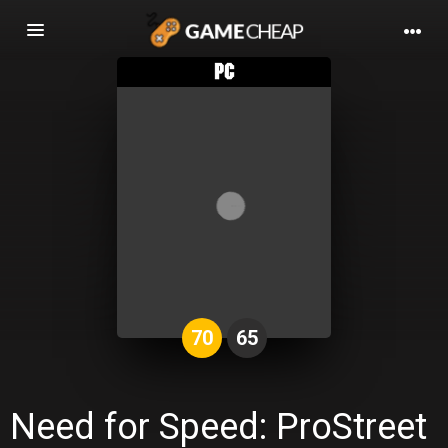
Basculer
la
navigation
70
65
Need for Speed: ProStreet