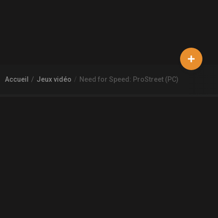
Accueil
Jeux vidéo
Need for Speed: ProStreet (PC)
À PROPOS DE GAMECHEAP
Qui sommes nous?
Aide
Contact
INFORMATIONS LÉGALES
Mentions légales et CGU
CGV