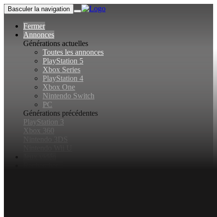
Basculer la navigation
Fermer
Annonces
Générations actuelles
Toutes les annonces
PlayStation 5
Xbox Series
PlayStation 4
Xbox One
Nintendo Switch
PC
Générations précédentes
PlayStation 3
Xbox 360
Nintendo 3DS
Nintendo Wii U
Jeux vidéo
Rechercher...
Basculer la recherche
Connexion