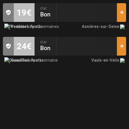
ÉTAT
19€
Bon
Asnières-sur-Seine
Predator
il y a 2 semaines
ÉTAT
24€
Bon
Vaulx-en-Velin
GamaFou
il y a 1 semaine