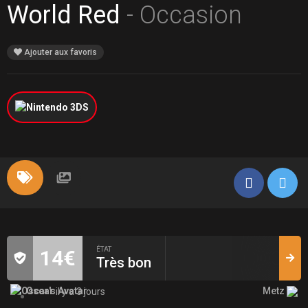
World Red
- Occasion
Ajouter aux favoris
ÉTAT
14€
Très bon
Metz
Oscar
il y a 3 jours