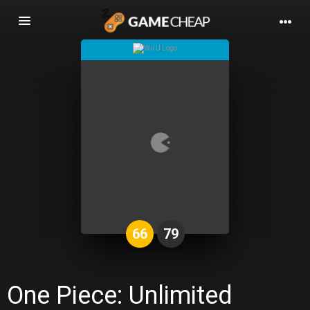
Basculer
la
navigation
66
79
One Piece: Unlimited