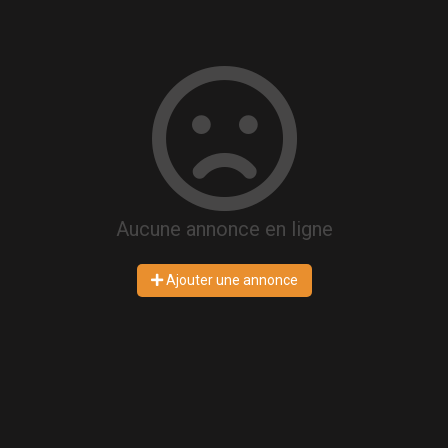
Aucune annonce en ligne
Ajouter une annonce