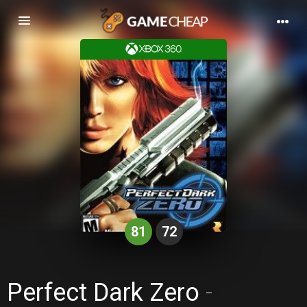
Basculer
la
navigation
81
72
Perfect Dark Zero
-