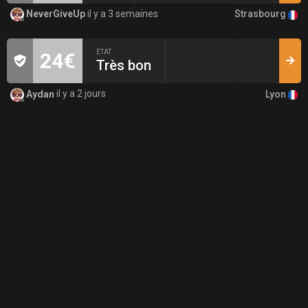
Strasbourg
NeverGiveUp
il y a 3 semaines
ÉTAT
24€
Très bon
Lyon
Aydan
il y a 2 jours