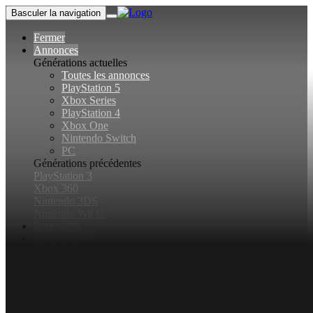
Basculer la navigation
Fermer
Annonces
Générations actuelles
Toutes les annonces
PlayStation 5
Xbox Series
PlayStation 4
Xbox One
Nintendo Switch
PC
Générations précédentes
PlayStation 3
Xbox 360
Nintendo 3DS
Nintendo Wii U
Jeux vidéo
Rechercher...
Basculer la recherche
Connexion