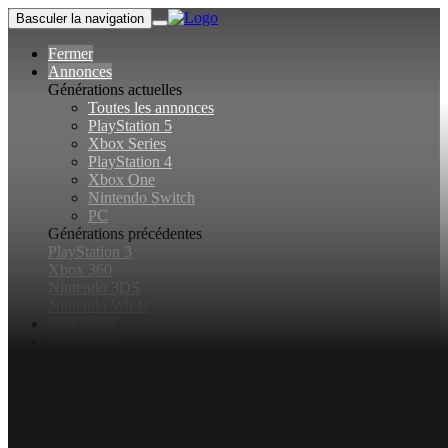
Basculer la navigation
Fermer
Annonces
Générations actuelles
Toutes les annonces
PlayStation 5
Xbox Series
PlayStation 4
Xbox One
Nintendo Switch
PC
Générations précédentes
PlayStation 3
Xbox 360
Nintendo 3DS
Nintendo Wii U
Jeux vidéo
Rechercher...
Basculer la recherche
Connexion