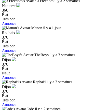
XFreedom
il y a 2 semaines
Nanterre
36€
État
Très bon
Annonce
Manon
il y a 1 jour
Roubaix
37€
État
Très bon
Annonce
TheBoys
il y a 3 semaines
Dijon
37€
État
Neuf
Annonce
Raphaël
il y a 2 semaines
Dijon
37€
État
Très bon
Annonce
Jade
il y a 2 semaines