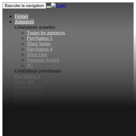
Basculer la navigation
Fermer
Annonces
Générations actuelles
Toutes les annonces
PlayStation 5
Xbox Series
PlayStation 4
Xbox One
Nintendo Switch
PC
Générations précédentes
PlayStation 3
Xbox 360
Nintendo 3DS
Nintendo Wii U
Jeux vidéo
Rechercher...
Basculer la recherche
Connexion