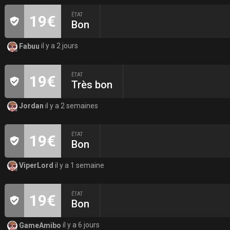
ÉTAT
19€
Bon
Fabuu
il y a 2 jours
ÉTAT
19€
Très bon
Jordan
il y a 2 semaines
ÉTAT
19€
Bon
ViperLord
il y a 1 semaine
ÉTAT
19€
Bon
GameAmibo
il y a 6 jours