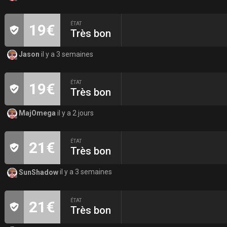
ÉTAT
19€
Très bon
Jason
il y a 3 semaines
ÉTAT
19€
Très bon
MajOmega
il y a 2 jours
ÉTAT
21€
Très bon
SunShadow
il y a 3 semaines
ÉTAT
21€
Très bon