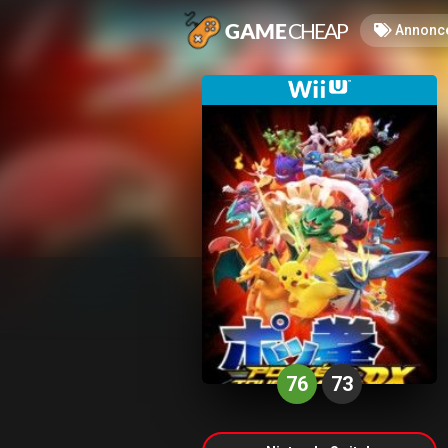
Annonc
76
73