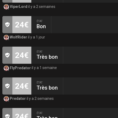
ViperLord
il y a 2 semaines
ÉTAT
24€
Bon
WolfRider
il y a 1 jour
ÉTAT
24€
Très bon
FlyPredator
il y a 1 semaine
ÉTAT
24€
Très bon
Predator
il y a 2 semaines
ÉTAT
24€