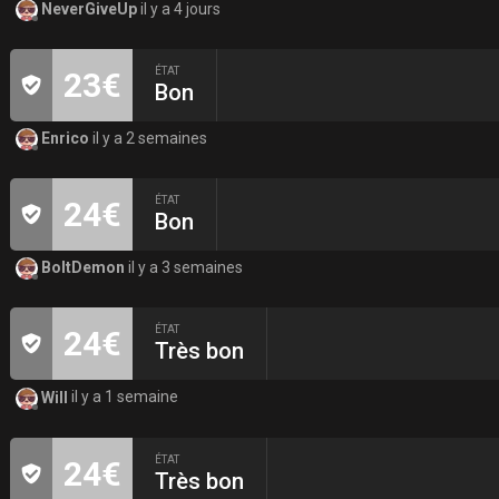
NeverGiveUp
il y a 4 jours
ÉTAT
23€
Bon
Enrico
il y a 2 semaines
ÉTAT
24€
Bon
BoltDemon
il y a 3 semaines
ÉTAT
24€
Très bon
Will
il y a 1 semaine
ÉTAT
24€
Très bon