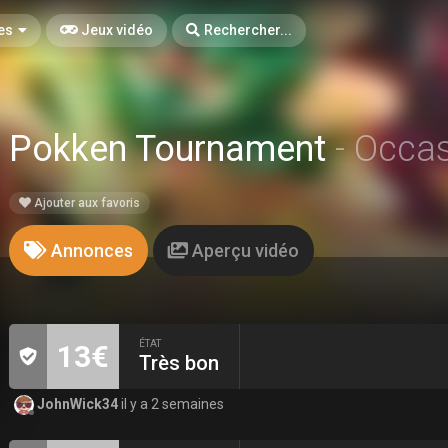
es
Jeux vidéo
Rechercher...
Pokken Tournament
- Occa
Ajouter aux favoris
Annonces
Aperçu vidéo
ÉTAT
13€
Très bon
JohnWick34
il y a 2 semaines