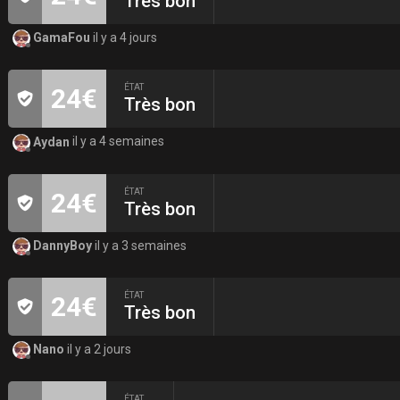
Très bon
GamaFou
il y a 4 jours
ÉTAT
24€
Très bon
Aydan
il y a 4 semaines
ÉTAT
24€
Très bon
DannyBoy
il y a 3 semaines
ÉTAT
24€
Très bon
Nano
il y a 2 jours
ÉTAT