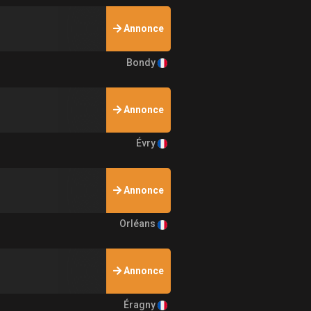
Annonce
Bondy
Annonce
Évry
Annonce
Orléans
Annonce
Éragny