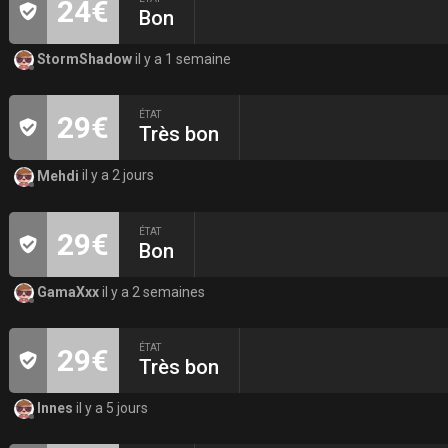
24€
Bon
StormShadow
il y a 1 semaine
ÉTAT
29€
Très bon
Mehdi
il y a 2 jours
ÉTAT
29€
Bon
GamaXxx
il y a 2 semaines
ÉTAT
29€
Très bon
Innes
il y a 5 jours