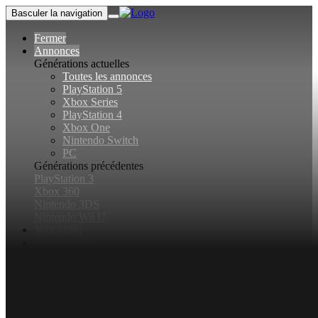
Basculer la navigation
Fermer
Annonces
Générations actuelles
Toutes les annonces
PlayStation 5
Xbox Series
PlayStation 4
Xbox One
Nintendo Switch
PC
Générations précédentes
PlayStation 3
Xbox 360
Nintendo 3DS
Nintendo Wii U
Jeux vidéo
Rechercher...
Basculer la recherche
Connexion