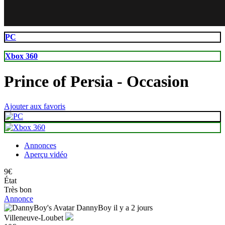
85
74
PC
Xbox 360
Prince of Persia
- Occasion
Ajouter aux favoris
Annonces
Aperçu vidéo
9€
État
Très bon
Annonce
DannyBoy
il y a 2 jours
Villeneuve-Loubet