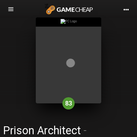
Basculer
la
navigation
83
Prison Architect
-