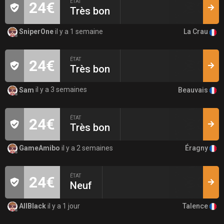
ÉTAT
24€
Très bon
La Crau
SniperOne
il y a 1 semaine
ÉTAT
24€
Très bon
Beauvais
Sam
il y a 3 semaines
ÉTAT
24€
Très bon
Éragny
GameAmibo
il y a 2 semaines
ÉTAT
24€
Neuf
Talence
AllBlack
il y a 1 jour