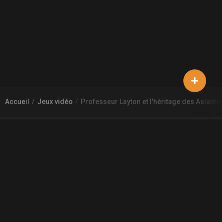
Accueil
Jeux vidéo
Professeur Layton et l'héritage des Aslante
À PROPOS DE GAMECHEAP
Qui sommes nous?
Aide
Contact
INFORMATIONS LÉGALES