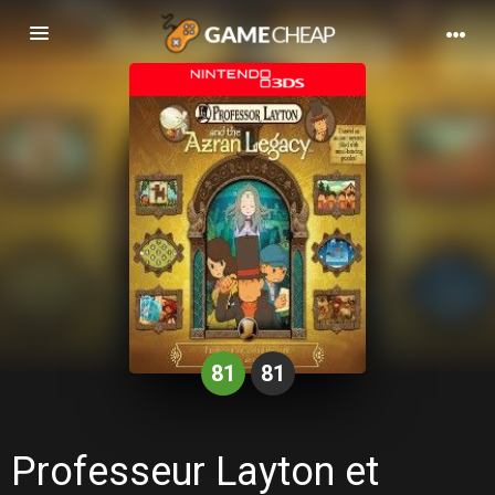
Basculer
la
navigation
81
81
Professeur Layton et