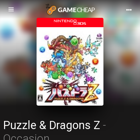
Basculer
la
navigation
Puzzle & Dragons Z
-
Occasion