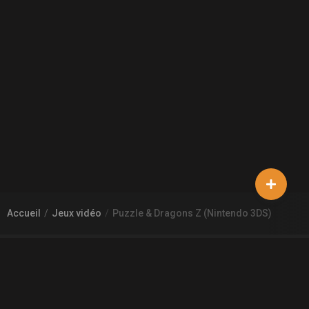
Accueil
Jeux vidéo
Puzzle & Dragons Z (Nintendo 3DS)
À PROPOS DE GAMECHEAP
Qui sommes nous?
Aide
Contact