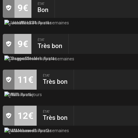
ÉTAT
9€
Bon
JohnWick34
il y a 4 semaines
ÉTAT
9€
Très bon
DragonStealer
il y a 4 semaines
ÉTAT
11€
Très bon
Will
il y a 6 jours
ÉTAT
12€
Très bon
MMohamed
il y a 2 semaines