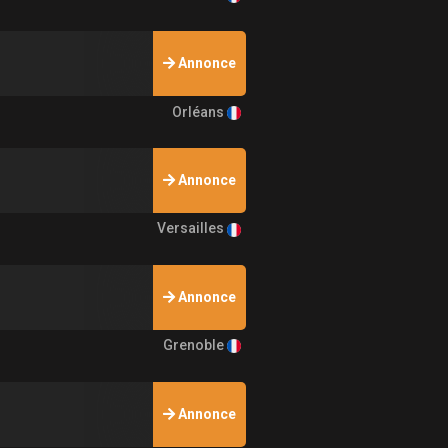
Annonce
Orléans
Annonce
Versailles
Annonce
Grenoble
Annonce