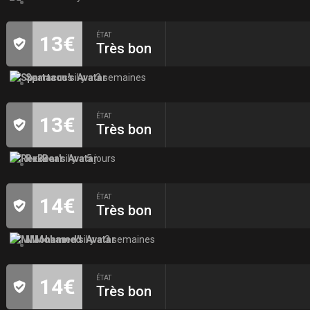
ÉTAT
13€
Très bon
Spartacus
il y a 3 semaines
ÉTAT
13€
Très bon
RexBear
il y a 5 jours
ÉTAT
14€
Très bon
MMohamed
il y a 3 semaines
ÉTAT
14€
Très bon