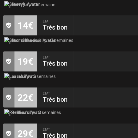
Steevy
il y a 1 semaine
ÉTAT
14€
Très bon
StormShadow
il y a 3 semaines
ÉTAT
19€
Très bon
Laura
il y a 3 semaines
ÉTAT
22€
Très bon
RexBear
il y a 3 semaines
ÉTAT
29€
Très bon