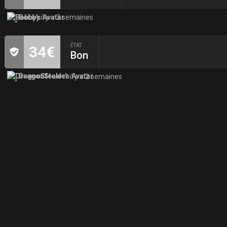
Bobby
il y a 3 semaines
ÉTAT
34€
Bon
DragonStealer
il y a 2 semaines