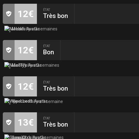
ÉTAT
12€
Très bon
Mehdi
il y a 3 semaines
ÉTAT
12€
Bon
MacFly
il y a 2 semaines
ÉTAT
12€
Très bon
ViperLord
il y a 1 semaine
ÉTAT
13€
Très bon
GamaXxx
il y a 2 semaines