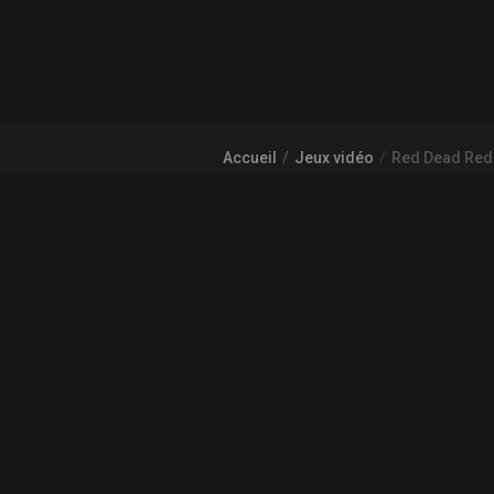
Accueil
Jeux vidéo
Red Dead Red
À PROPOS DE GAMECHEAP
Qui sommes nous?
Aide
COMMUNAUTÉ
L'actualité des jeux vidéo