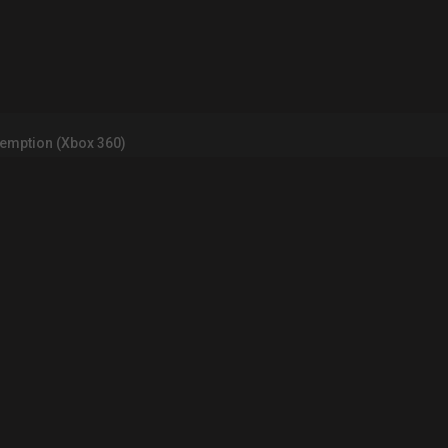
emption (Xbox 360)
INFORMATIONS LÉGALES
Contact
Mentions légales et CGU
CGV
Règles de d