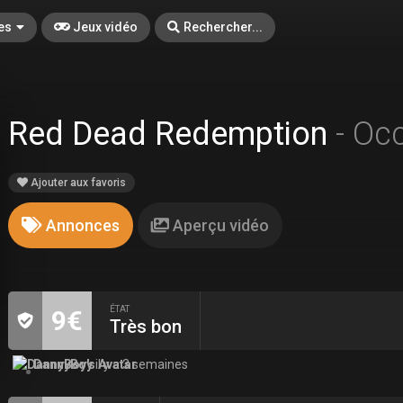
es
Jeux vidéo
Rechercher...
Red Dead Redemption
- Oc
Ajouter aux favoris
Annonces
Aperçu vidéo
ÉTAT
9€
Très bon
DannyBoy
il y a 3 semaines