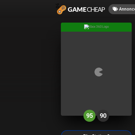
Annonc
95
90