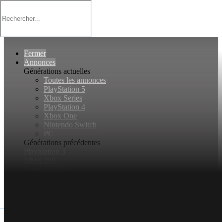
Basculer la navigation
Fermer
Annonces
Générations actuelles
Toutes les annonces
PlayStation 5
Xbox Series
PlayStation 4
Xbox One
Nintendo Switch
PC
Générations précédentes
PlayStation 3
Xbox 360
Nintendo 3DS
Nintendo Wii U
Jeux vidéo
Rechercher...
Connexion