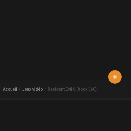
Accueil
Jeux vidéo
Resident Evil 6 (Xbox 360)
À PROPOS DE GAMECHEAP
Qui sommes nous?
Aide
Contact