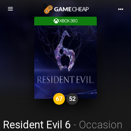
Basculer
la
navigation
67
52
Resident Evil 6
- Occasion