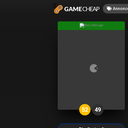
Annonc
52
49