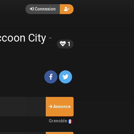
Connexion
accoon City
-
1
Annonce
Grenoble