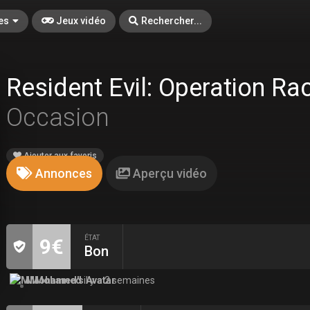
es
Jeux vidéo
Rechercher...
Resident Evil: Operation R
Occasion
Ajouter aux favoris
Annonces
Aperçu vidéo
ÉTAT
9€
Bon
MMohamed
il y a 2 semaines