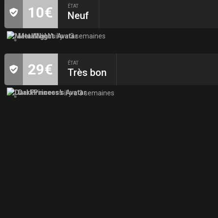
ÉTAT
10€
Neuf
MetalNight
il y a 3 semaines
ÉTAT
29€
Très bon
DarkPrincess
il y a 3 semaines