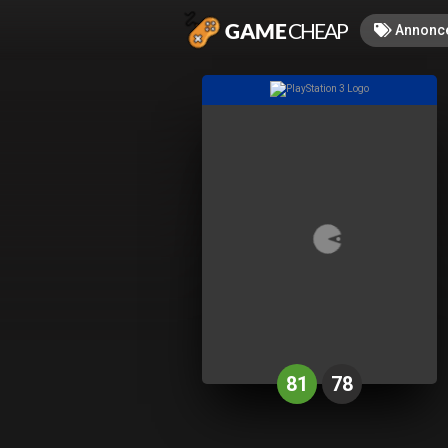
Annonc
81
78