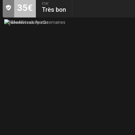
ÉTAT
35€
Très bon
MooArissa
il y a 2 semaines