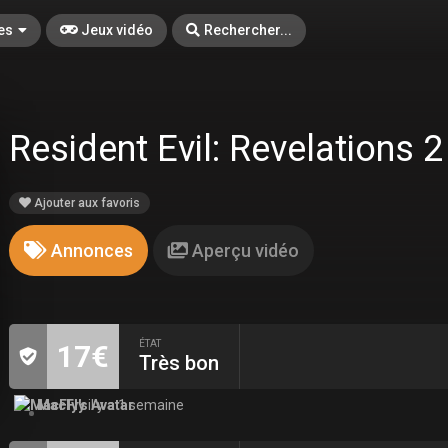
es
Jeux vidéo
Rechercher...
Resident Evil: Revelations 
Ajouter aux favoris
Annonces
Aperçu vidéo
ÉTAT
17€
Très bon
MacFly
il y a 1 semaine