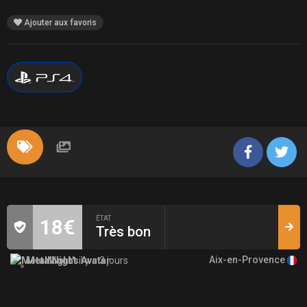
Ajouter aux favoris
ÉTAT
18€
Très bon
Aix-en-Provence
MetalNight
il y a 3 jours