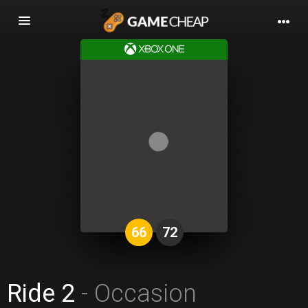
Basculer
la
navigation
66
72
Ride 2
- Occasion