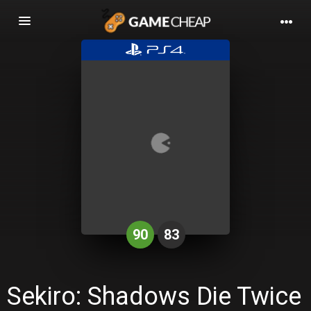
Basculer
la
navigation
90
83
Sekiro: Shadows Die Twice