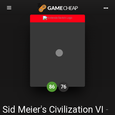
Basculer
la
navigation
86
76
Sid Meier's Civilization VI
-