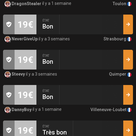
Toulon
DragonStealer
il y a 1 semaine
ÉTAT
19€
Bon
Strasbourg
NeverGiveUp
il y a 3 semaines
ÉTAT
19€
Bon
Quimper
Steevy
il y a 3 semaines
ÉTAT
19€
Bon
Villeneuve-Loubet
DannyBoy
il y a 1 semaine
ÉTAT
19€
Très bon