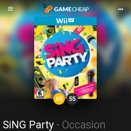
Basculer
la
navigation
60
55
SiNG Party
- Occasion