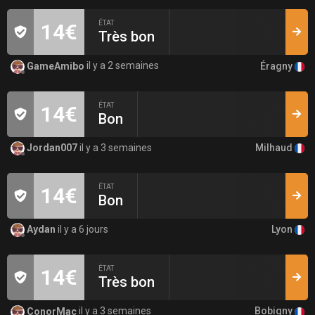
ÉTAT
14€
Très bon
Éragny
GameAmibo
il y a 2 semaines
ÉTAT
14€
Bon
Milhaud
Jordan007
il y a 3 semaines
ÉTAT
14€
Bon
Lyon
Aydan
il y a 6 jours
ÉTAT
14€
Très bon
Bobigny
ConorMac
il y a 3 semaines