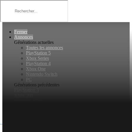
Basculer la navigation
Fermer
Annonces
Générations actuelles
Toutes les annonces
PlayStation 5
Xbox Series
PlayStation 4
Xbox One
Nintendo Switch
PC
Générations précédentes
PlayStation 3
Xbox 360
Nintendo 3DS
Nintendo Wii U
Jeux vidéo
Rechercher...
Connexion