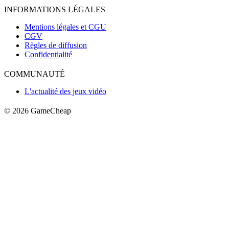
INFORMATIONS LÉGALES
Mentions légales et CGU
CGV
Règles de diffusion
Confidentialité
COMMUNAUTÉ
L'actualité des jeux vidéo
© 2026
GameCheap
Connexion
Créer un compte
Ces informations d'identification sont erronées.
Se rappeler de moi
Connexion
Mot de passe oublié?