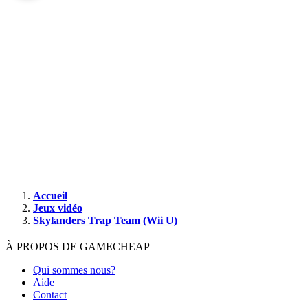
×
Fermer
Ajouter aux favoris
Skylanders Trap Team
2014
Wii U
Créer une alerte
Prix maximum souhaité
€
Laissez vide pour recevoir une notification pour chaque nouvelle
annonce.
Fermer
Ajouter aux favoris
Accueil
Jeux vidéo
Skylanders Trap Team (Wii U)
À PROPOS DE GAMECHEAP
Qui sommes nous?
Aide
Contact