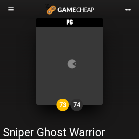
Basculer
la
navigation
73
74
Sniper Ghost Warrior