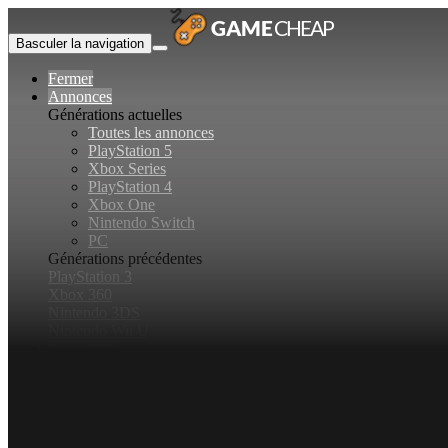
Basculer la navigation
Fermer
Annonces
Générations actuelles
Toutes les annonces
PlayStation 5
Xbox Series
PlayStation 4
Xbox One
Nintendo Switch
PC
Générations précédentes
PlayStation 3
Xbox 360
Nintendo 3DS
Nintendo Wii U
Jeux vidéo
Rechercher...
Basculer la recherche
Connexion