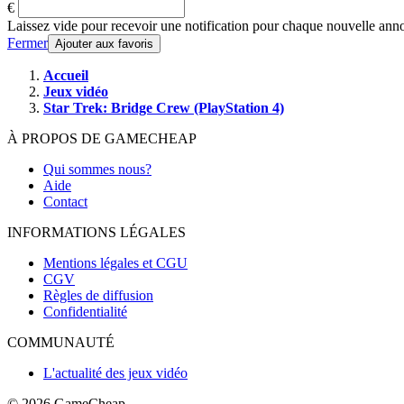
€
Laissez vide pour recevoir une notification pour chaque nouvelle ann
Fermer
Ajouter aux favoris
Accueil
Jeux vidéo
Star Trek: Bridge Crew (PlayStation 4)
À PROPOS DE GAMECHEAP
Qui sommes nous?
Aide
Contact
INFORMATIONS LÉGALES
Mentions légales et CGU
CGV
Règles de diffusion
Confidentialité
COMMUNAUTÉ
L'actualité des jeux vidéo
© 2026
GameCheap