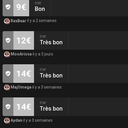
ÉTAT
9€
Bon
RexBear
il y a 2 semaines
ÉTAT
12€
Très bon
MooArissa
il y a 3 jours
ÉTAT
14€
Très bon
MajOmega
il y a 3 semaines
ÉTAT
14€
Très bon
Aydan
il y a 3 semaines