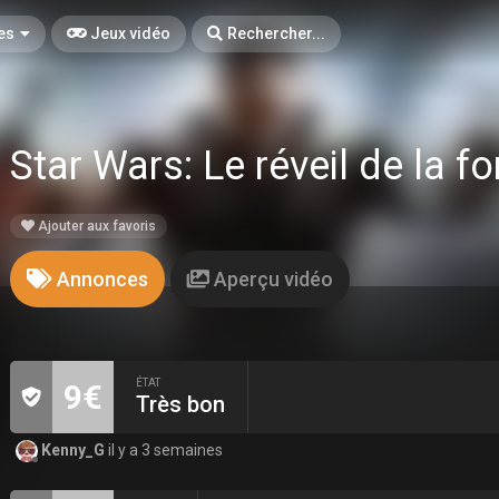
es
Jeux vidéo
Rechercher...
Star Wars: Le réveil de la f
Ajouter aux favoris
Annonces
Aperçu vidéo
ÉTAT
9€
Très bon
Kenny_G
il y a 3 semaines