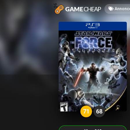
Annonc
71
68