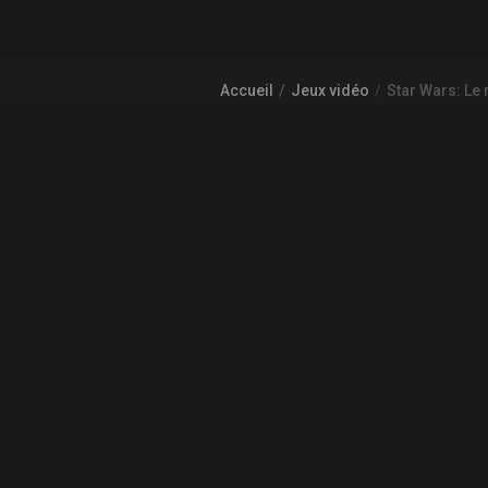
Accueil
Jeux vidéo
Star Wars: Le 
À PROPOS DE GAMECHEAP
Qui sommes nous?
Aide
COMMUNAUTÉ
L'actualité des jeux vidéo
© 2026
GameCheap