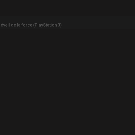
réveil de la force (PlayStation 3)
INFORMATIONS LÉGALES
Contact
Mentions légales et CGU
CGV
Règles de d