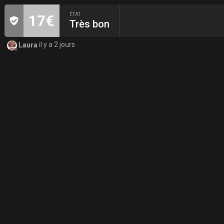
ÉTAT
17€
Très bon
Laura
il y a 2 jours