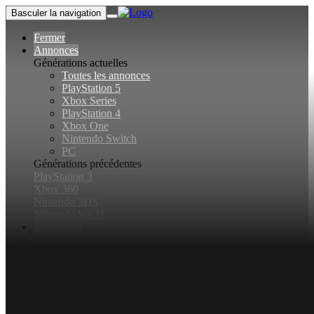
Basculer la navigation
Fermer
Annonces
Générations actuelles
Toutes les annonces
PlayStation 5
Xbox Series
PlayStation 4
Xbox One
Nintendo Switch
PC
Générations précédentes
PlayStation 3
Xbox 360
Nintendo 3DS
Nintendo Wii U
Jeux vidéo
Rechercher...
Basculer la recherche
Connexion