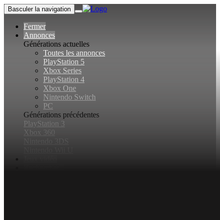
Basculer la navigation
Fermer
Annonces
Générations actuelles
Toutes les annonces
PlayStation 5
Xbox Series
PlayStation 4
Xbox One
Nintendo Switch
PC
Générations précédentes
PlayStation 3
Xbox 360
Nintendo 3DS
Nintendo Wii U
Jeux vidéo
Rechercher...
Basculer la recherche
Connexion