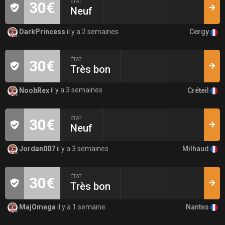
ÉTAT
30€
Neuf
Cergy
DarkPrincess
il y a 2 semaines
ÉTAT
30€
Très bon
Créteil
NoobRex
il y a 3 semaines
ÉTAT
30€
Neuf
Milhaud
Jordan007
il y a 3 semaines
ÉTAT
30€
Très bon
Nantes
MajOmega
il y a 1 semaine