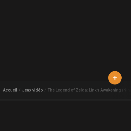
Accueil
Jeux vidéo
The Legend of Zelda: Link's Awakening (Nin
À PROPOS DE GAMECHEAP
Qui sommes nous?
Aide
Contact