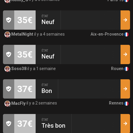
ÉTAT
35€
Neuf
Aix-en-Provence
MetalNight
il y a 4 semaines
ÉTAT
35€
Neuf
Rouen
Soso38
il y a 1 semaine
ÉTAT
37€
Bon
Rennes
MacFly
il y a 2 semaines
ÉTAT
37€
Très bon