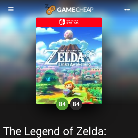
Basculer
la
navigation
84
84
The Legend of Zelda: