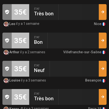
ÉTAT
35€
Très bon
Nice
Leo
il y a 1 semaine
ÉTAT
35€
Bon
Villefranche-sur-Saône
Arthur
il y a 2 semaines
ÉTAT
35€
Neuf
Besançon
Louise
il y a 3 semaines
ÉTAT
35€
Très bon
Paris 15
Kenny_G
il y a 3 semaines