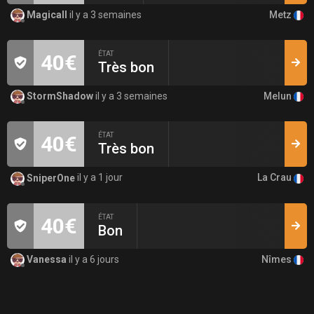
Metz
Magicall
il y a 3 semaines
ÉTAT
40€
Très bon
Melun
StormShadow
il y a 3 semaines
ÉTAT
40€
Très bon
La Crau
SniperOne
il y a 1 jour
ÉTAT
40€
Bon
Nîmes
Vanessa
il y a 6 jours