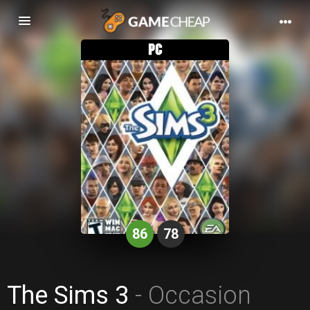
Basculer
la
navigation
86
78
The Sims 3
- Occasion