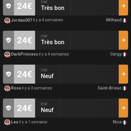
ÉTAT
24€
Très bon
Milhaud
Jordan007
il y a 4 semaines
ÉTAT
24€
Très bon
Cergy
DarkPrincess
il y a 4 semaines
ÉTAT
24€
Neuf
Saint-Brieuc
Rose
il y a 3 semaines
ÉTAT
24€
Neuf
Nice
Leo
il y a 1 semaine