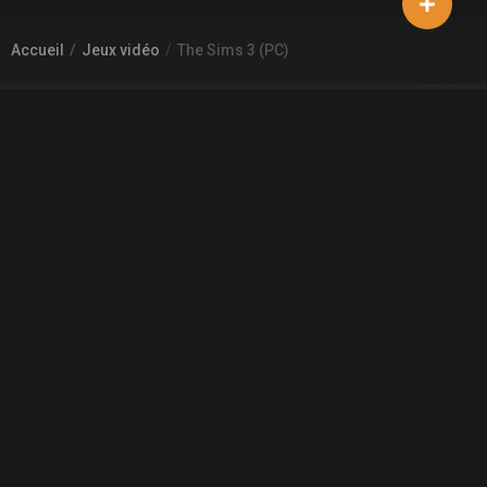
Accueil
Jeux vidéo
The Sims 3 (PC)
À PROPOS DE GAMECHEAP
Qui sommes nous?
Aide
Contact
INFORMATIONS LÉGALES
Mentions légales et CGU
CGV
Règles de diffusion
Confidentialité
COMMUNAUTÉ