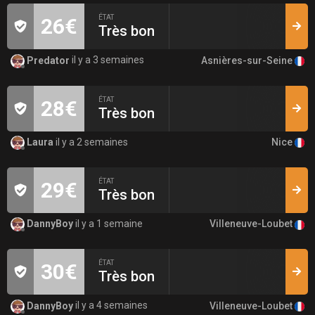
ÉTAT
26€
Très bon
Asnières-sur-Seine
Predator
il y a 3 semaines
ÉTAT
28€
Très bon
Nice
Laura
il y a 2 semaines
ÉTAT
29€
Très bon
Villeneuve-Loubet
DannyBoy
il y a 1 semaine
ÉTAT
30€
Très bon
Villeneuve-Loubet
DannyBoy
il y a 4 semaines