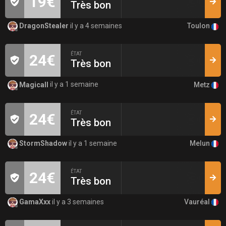
19€
Très bon
Toulon
DragonStealer
il y a 4 semaines
ÉTAT
24€
Très bon
Metz
Magicall
il y a 1 semaine
ÉTAT
24€
Très bon
Melun
StormShadow
il y a 1 semaine
ÉTAT
24€
Très bon
Vauréal
GamaXxx
il y a 3 semaines