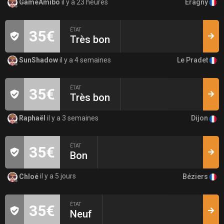
Éragny
GameAmibo
il y a 23 heures
ÉTAT
35€
Très bon
Le Pradet
SunShadow
il y a 4 semaines
ÉTAT
35€
Très bon
Dijon
Raphaël
il y a 3 semaines
ÉTAT
35€
Bon
Béziers
Chloé
il y a 5 jours
ÉTAT
35€
Neuf