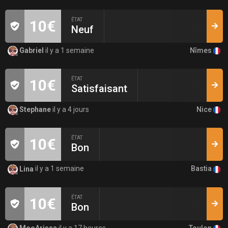
ÉTAT
10€
Neuf
Nîmes
Gabriel
il y a 1 semaine
ÉTAT
10€
Satisfaisant
Nice
Stephane
il y a 4 jours
ÉTAT
10€
Bon
Bastia
Lina
il y a 1 semaine
ÉTAT
10€
Bon
Toulon
MooArissa
il y a 17 heures