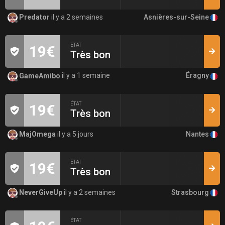
Asnières-sur-Seine
Predator
il y a 2 semaines
ÉTAT
19€
Très bon
Éragny
GameAmibo
il y a 1 semaine
ÉTAT
19€
Très bon
Nantes
MajOmega
il y a 5 jours
ÉTAT
19€
Très bon
Strasbourg
NeverGiveUp
il y a 2 semaines
ÉTAT