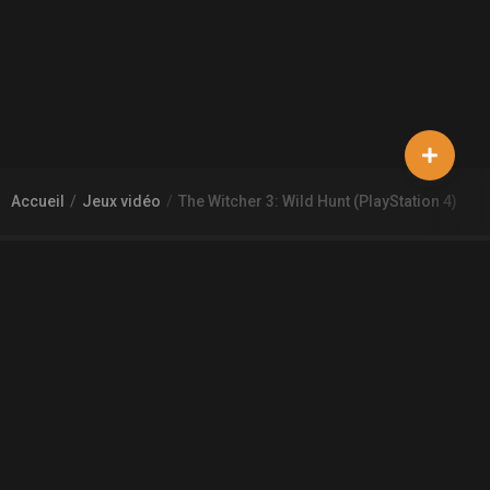
Accueil
Jeux vidéo
The Witcher 3: Wild Hunt (PlayStation 4)
À PROPOS DE GAMECHEAP
Qui sommes nous?
Aide
Contact
INFORMATIONS LÉGALES
Mentions légales et CGU
CGV