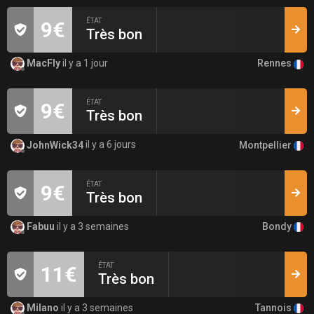
ÉTAT
9€
Très bon
Rennes
MacFly
il y a 1 jour
ÉTAT
9€
Très bon
Montpellier
JohnWick34
il y a 6 jours
ÉTAT
9€
Très bon
Bondy
Fabuu
il y a 3 semaines
ÉTAT
11€
Très bon
Tannois
Milano
il y a 3 semaines