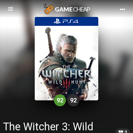
Basculer
la
navigation
92
92
The Witcher 3: Wild
2